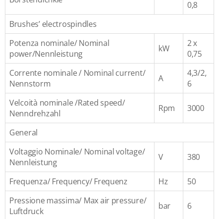
0,8
Brushes’ electrospindles
Potenza nominale/ Nominal
2 x
kW
power/Nennleistung
0,75
Corrente nominale / Nominal current/
4,3/2,
A
Nennstorm
6
Velcoità nominale /Rated speed/
Rpm
3000
Nenndrehzahl
General
Voltaggio Nominale/ Nominal voltage/
V
380
Nennleistung
Frequenza/ Frequency/ Frequenz
Hz
50
Pressione massima/ Max air pressure/
bar
6
Luftdruck