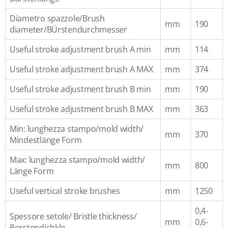
Diametro spazzole/Brush
mm
190
diameter/BÜrstendurchmesser
Useful stroke adjustment brush A min
mm
114
Useful stroke adjustment brush A MAX
mm
374
Useful stroke adjustment brush B min
mm
190
Useful stroke adjustment brush B MAX
mm
363
Min: lunghezza stampo/mold width/
mm
370
Mindestlänge Form
Max: lunghezza stampo/mold width/
mm
800
Länge Form
Useful vertical stroke brushes
mm
1250
0,4-
Spessore setole/ Bristle thickness/
mm
0,6-
Borstendichkle